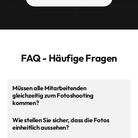
FAQ - Häufige Fragen
Müssen alle Mitarbeitenden 
gleichzeitig zum Fotoshooting 
kommen?
Nein – das ist das Geniale an unserem Studio-
Wie stellen Sie sicher, dass die Fotos 
System. Neue Mitarbeitende können einfach 
einheitlich aussehen?
mit einem Code in eines unserer 65 Studios 
kommen – wann es für sie passt. So 
Wir arbeiten mit klaren Foto-Briefings, 